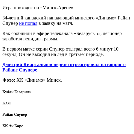
Игра проходит на «Минск-Арене».
34-летний канадский нападающий минского «Динамо» Райан
Спунер
не попал
в заявку на матч.
Как сообщили в эфире телеканала «Беларусь 5», легионер
заработал рецидив травмы.
В первом матче серии Спунер отыграл всего 6 минут 10
секунд. Он не выходил на лед в третьем периоде.
Дмитрий Квартальнов нервно отреагировал на вопрос о
Райане Спунере
Фото:
ХК «Динамо» Минск.
Кубок Гагарина
КХЛ
Райан Спунер
ХК Ак Барс