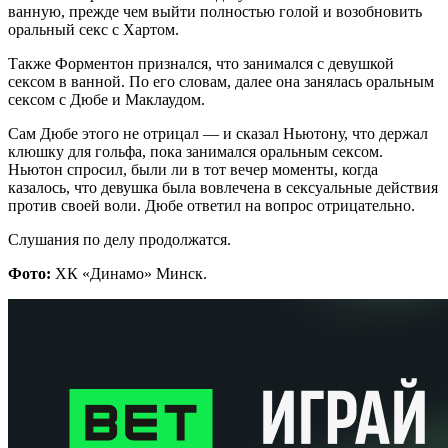
ванную, прежде чем выйти полностью голой и возобновить
оральный секс с Хартом.
Также Форментон признался, что занимался с девушкой
сексом в ванной. По его словам, далее она занялась оральным
сексом с Дюбе и Маклаудом.
Сам Дюбе этого не отрицал — и сказал Ньютону, что держал
клюшку для гольфа, пока занимался оральным сексом.
Ньютон спросил, были ли в тот вечер моменты, когда
казалось, что девушка была вовлечена в сексуальные действия
против своей воли. Дюбе ответил на вопрос отрицательно.
Слушания по делу продолжатся.
Фото:
ХК «Динамо» Минск.