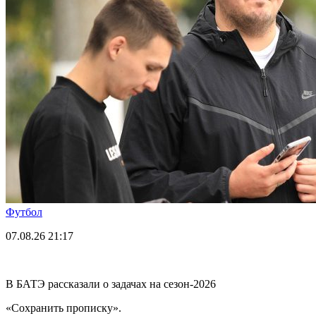
Футбол
07.08.26
21:17
В БАТЭ рассказали о задачах на сезон-2026
«Сохранить прописку».