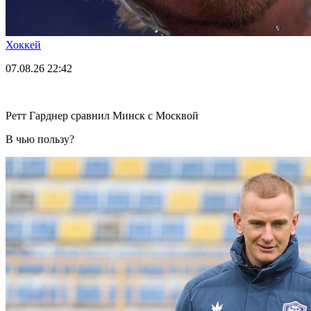
Хоккей
07.08.26
22:42
Ретт Гарднер сравнил Минск с Москвой
В чью пользу?