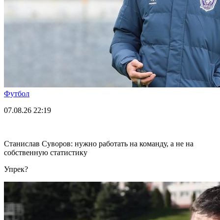
Футбол
07.08.26
22:19
Станислав Суворов: нужно работать на команду, а не на
собственную статистику
Упрек?