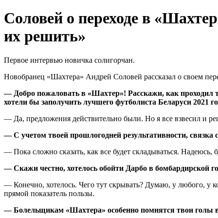
Соловей о переходе в «Шахтер
их решить»
Первое интервью новичка солигорчан.
Новобранец «Шахтера» Андрей Соловей рассказал о своем пере
— Добро пожаловать в «Шахтер»! Расскажи, как проходил тв
хотели бы заполучить лучшего футболиста Беларуси 2021 год
— Да, предложения действительно были. Но я все взвесил и ре
— С учетом твоей прошлогодней результативности, связка 
— Пока сложно сказать, как все будет складываться. Надеюсь, 
— Скажи честно, хотелось обойти Дарбо в бомбардирской г
— Конечно, хотелось. Чего тут скрывать? Думаю, у любого, у к
прямой показатель пользы.
— Болельщикам «Шахтера» особенно помнятся твои голы в 