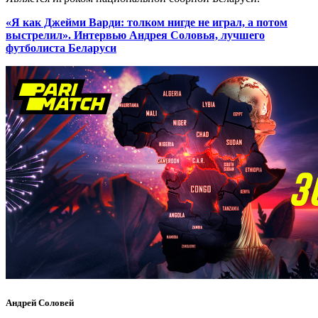
«Я как Джейми Варди: толком нигде не играл, а потом
выстрелил». Интервью Андрея Соловья, лучшего
футболиста Беларуси
Андрей Соловей