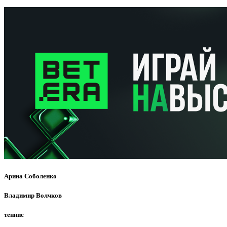
Арина Соболенко
Владимир Волчков
теннис