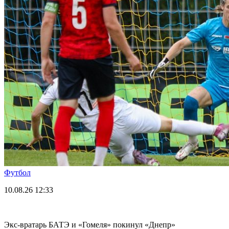
Футбол
10.08.26
12:33
Экс-вратарь БАТЭ и «Гомеля» покинул «Днепр»