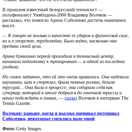
В прошлом известный белорусский теннисист —
полуфиналист Уимблдона-2000 Владимир Волчков —
рассказал, что помогло Арине Соболенко достичь нынешних
высот.
— Я говорю не только о качестве ее ударов и физической силе,
но и о упорстве, трудолюбии. Было видно, насколько она
предана своей цели.
Арина буквально первой приходила в теннисный центр,
начинала подготовку к тренировкам — и одной из последних
уходила.
Но самое забавное, что ей это очень нравилось. Она надевала
наушники, шла в спортзал, брала пенные ролики, бегала
трусцой… Она была в процессе, она собирала себя как
суперкар, который в итоге добрался до гоночной трассы и
начал побеждать в гонках,
—
сказал
Волчков в интервью The
Tennis Gazette.
Волчков: раньше, когда я высоко оценивал потенциал
Соболенко, некоторые смеялись надо мной
Фото:
Getty Images.