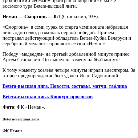
Гродненский «Неман» проиграл «Сморгони» в матче
восьмого тура Betera-высшей лиги.
Неман — Сморгонь — 0:1
(Cтанкевич, 93+).
«Сморгонь», в семи турах со старта чемпионата набравшая
лишь одно очко, разжилась первой победой. Причем
пострадал действующий обладатель Betera-Кубка Беларуси и
серебряный медалист прошлого сезона «Неман».
Победу «медведям» на третьей добавленной минуте принес
Артем Станкевич. Он вышел на замену на 66-й минуте.
К тому моменту хозяева четыре минуты играли вдесятером. За
второе предупреждение был удален Иван Садовничий.
Betera-высшая лига. Новости, составы, матчи, таблица
Betera-высшая лига. Конкурс прогнозов
Фото
: ФК «Неман».
Betera-высшая лига
ФК Неман