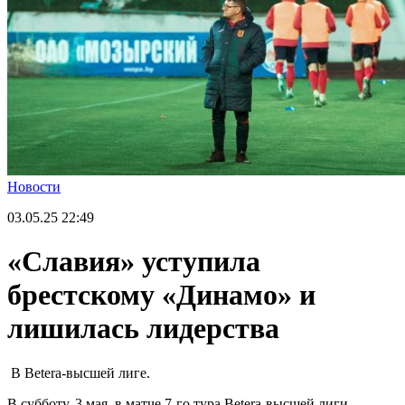
Новости
03.05.25
22:49
«Славия» уступила
брестскому «Динамо» и
лишилась лидерства
В Betera-высшей лиге.
В субботу, 3 мая, в матче 7-го тура Betera-высшей лиги