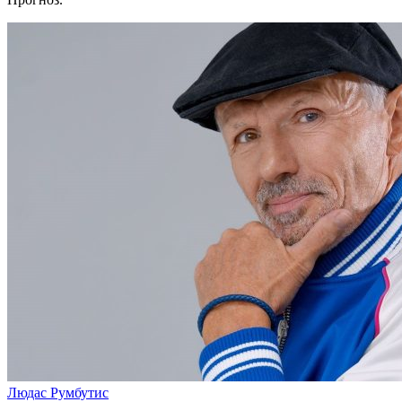
Людас Румбутис