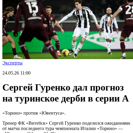
Эксперты
24.05.26
11:00
Сергей Гуренко дал прогноз
на туринское дерби в серии А
«Торино» против «Ювентуса».
Тренер ФК «Витебск» Сергей Гуренко поделился ожиданиями
от матча последнего тура чемпионата Италии «Торино» —