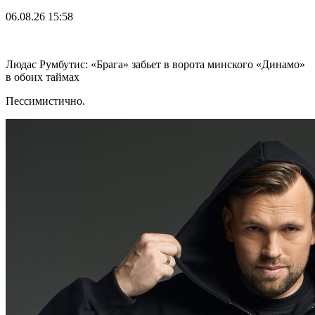
06.08.26
15:58
Людас Румбутис: «Брага» забьет в ворота минского «Динамо»
в обоих таймах
Пессимистично.