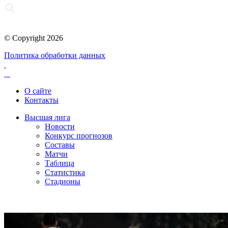
© Copyright 2026
Политика обработки данных
О сайте
Контакты
Высшая лига
Новости
Конкурс прогнозов
Составы
Матчи
Таблица
Статистика
Стадионы