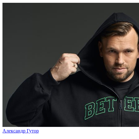
Александр Гутор