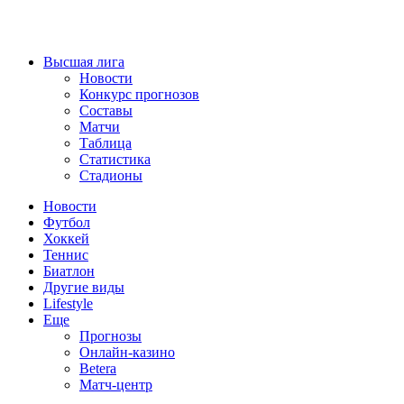
Высшая лига
Новости
Конкурс прогнозов
Составы
Матчи
Таблица
Статистика
Стадионы
Новости
Футбол
Хоккей
Теннис
Биатлон
Другие виды
Lifestyle
Еще
Прогнозы
Онлайн-казино
Betera
Матч-центр