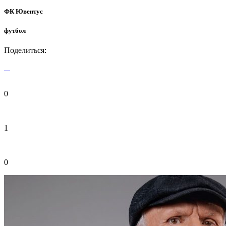
ФК Ювентус
футбол
Поделиться:
0
1
0