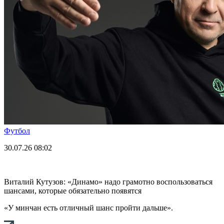
Футбол
30.07.26
08:02
Виталий Кутузов: «Динамо» надо грамотно воспользоваться
шансами, которые обязательно появятся
«У минчан есть отличный шанс пройти дальше».