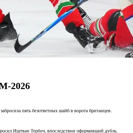
ЧМ-2026
абросила пять безответных шайб в ворота британцев.
абросил Иштван Тербоч, впоследствии оформивший дубль.