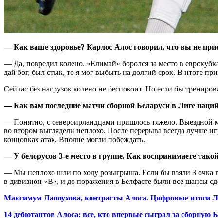
— Как ваше здоровье? Карлос Алос говорил, что вы не при
— Да, повредил колено. «Елимай» боролся за место в еврокубка
дай бог, был стык, то я мог выбыть на долгий срок. В итоге пр
Сейчас без нагрузок колено не беспокоит. Но если бы тренирова
— Как вам последние матчи сборной Беларуси в Лиге наци
— Понятно, с североирландцами пришлось тяжело. Выездной ма
во втором выглядели неплохо. После перерыва всегда лучше и
концовках атак. Вполне могли побеждать.
— У белорусов 3-е место в группе. Как воспринимаете такой
— Мы неплохо шли по ходу розыгрыша. Если бы взяли 3 очка в 
в дивизион «В», и до поражения в Белфасте были все шансы сде
Максимум Лапоухова, контрасты Алоса. Цифровые итоги Л
14 дебютантов Алоса: все, кто впервые сыграл за сборную Б