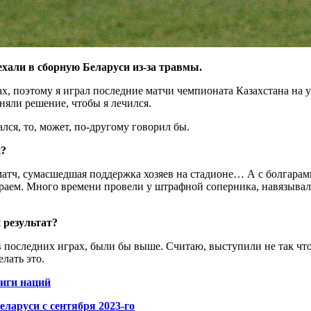
ехали в сборную Беларуси из-за травмы.
х, поэтому я играл последние матчи чемпионата Казахстана на у
иняли решение, чтобы я лечился.
лся, то, может, по-другому говорил бы.
й?
тч, сумасшедшая поддержка хозяев на стадионе… А с болгарами
граем. Много времени провели у штрафной соперника, навязывал
 результат?
последних играх, были бы выше. Считаю, выступили не так чтоб
лать это.
иги наций
еларуси с сентября 2023-го