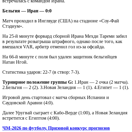
встречалась с командой Ирана.
Бельгия — Иран — 0:0
Матч проходил в Инглвуде (США) на стадионе «Соу-Фай
Стэдиум».
На 25-й минуте форвард сборной Ирана Мехди Тареми забил
в результате розыгрыша штрафного, однако после того, как
вмешался VAR, арбитр отменил гол из-за офсайда.
На 66-й минуте с поля был удален защитник бельгийцев
Натан Нгой.
Статистика ударов: 22-7 (в створ: 7-3).
Турнирное положение группы G:
1.Иран — 2 очка (2 матча).
2.Бельгия — 2 (2). 3.Новая Зеландия — 1 (1). 4.Египет — 1 (1).
Игровой день стартовал с матча сборных Испании и
Саудовской Аравии (4:0).
Далее Уругвай сыграет с Кабо-Верде (1:00), а Новая Зеландия
встретится с Египтом (4:00).
ЧМ-2026 по футболу. Призовой конкурс прогнозов