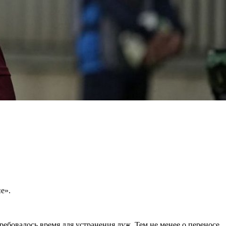
е».
требовалось время для устранения луж. Тем не менее о переносе