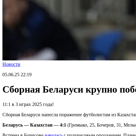
Новости
05.06.25
22:19
Сборная Беларуси крупно поб
11:1 в 3 играх 2025 года!
Сборная Беларуси нанесла поражение футболистам из Казахста
Беларусь — Казахстан — 4:1
(Громыко, 25, Бочеров, 31, Мельн
Встреча в Борисове
началась
с получасовым опозданием. Пла