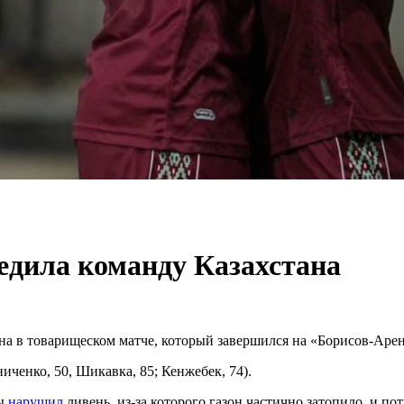
едила команду Казахстана
на в товарищеском матче, который завершился на «Борисов-Арен
иченко, 50, Шикавка, 85; Кенжебек, 74).
ны
нарушил
ливень, из-за которого газон частично затопило, и по