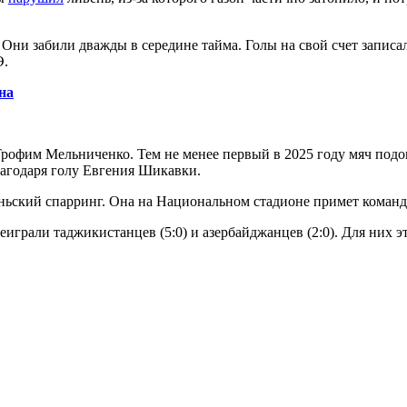
Они забили дважды в середине тайма. Голы на свой счет запис
Э.
на
 Трофим Мельниченко. Тем не менее первый в 2025 году мяч по
лагодаря голу Евгения Шикавки.
юньский спарринг. Она на Национальном стадионе примет команд
грали таджикистанцев (5:0) и азербайджанцев (2:0). Для них эт