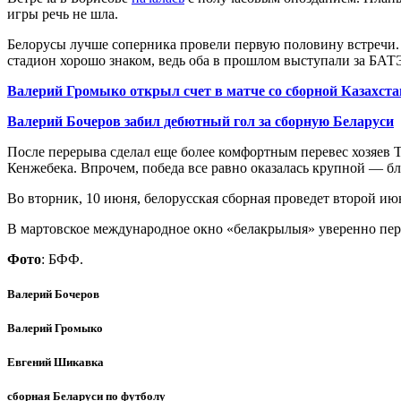
игры речь не шла.
Белорусы лучше соперника провели первую половину встречи. 
стадион хорошо знаком, ведь оба в прошлом выступали за БАТ
Валерий Громыко открыл счет в матче со сборной Казахста
Валерий Бочеров забил дебютный гол за сборную Беларуси
После перерыва сделал еще более комфортным перевес хозяев
Кенжебека. Впрочем, победа все равно оказалась крупной — б
Во вторник, 10 июня, белорусская сборная проведет второй и
В мартовское международное окно «белакрылыя» уверенно переи
Фото
: БФФ.
Валерий Бочеров
Валерий Громыко
Евгений Шикавка
сборная Беларуси по футболу