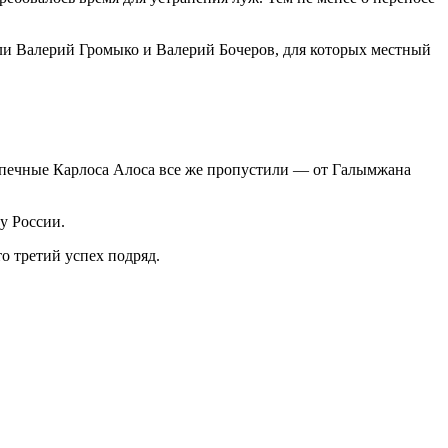
али Валерий Громыко и Валерий Бочеров, для которых местный
допечные Карлоса Алоса все же пропустили — от Галымжана
у России.
о третий успех подряд.