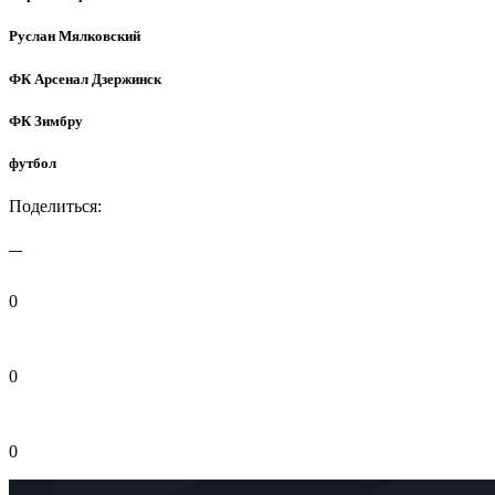
Руслан Мялковский
ФК Арсенал Дзержинск
ФК Зимбру
футбол
Поделиться:
0
0
0