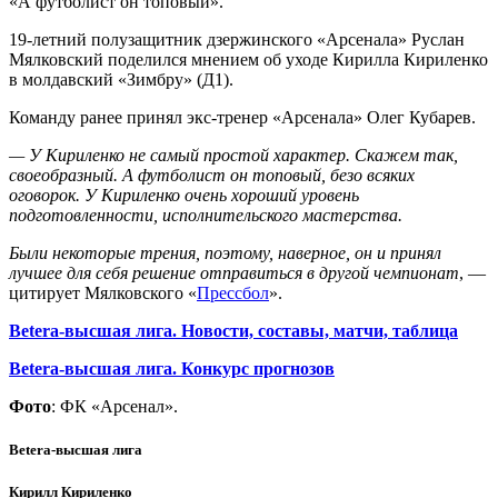
«А футболист он топовый».
19-летний полузащитник дзержинского «Арсенала» Руслан
Мялковский поделился мнением об уходе Кирилла Кириленко
в молдавский «Зимбру» (Д1).
Команду ранее принял экс-тренер «Арсенала» Олег Кубарев.
— У Кириленко не самый простой характер. Скажем так,
своеобразный. А футболист он топовый, безо всяких
оговорок. У Кириленко очень хороший уровень
подготовленности, исполнительского мастерства.
Были некоторые трения, поэтому, наверное, он и принял
лучшее для себя решение отправиться в другой чемпионат
, —
цитирует Мялковского «
Прессбол
».
Betera-высшая лига. Новости, составы, матчи, таблица
Betera-высшая лига. Конкурс прогнозов
Фото
: ФК «Арсенал».
Betera-высшая лига
Кирилл Кириленко