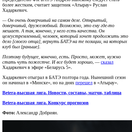
более жестким, считает защитник «Атырау» Руслан
Хадаркевич.
— Он очень доверчивый на самом деле. Открытый,
доверчивый, дружелюбный. Возможно, это ему где-то
мешает. А так, конечно, у него есть качества. Он
целеустремленный, человек, который хочет продолжить это
дело [своего отца], вернуть БАТЭ на те позиции, на которых
клуб был [раньше].
Поэтому будущее, конечно, есть. Просто, может, нужно
стать чуть пожестче. И все будет хорошо
, —
сказал
Хадаркевич в эфире «Беларусь 5».
Хадаркевич отыграл в БАТЭ полтора года. Нынешний сезон
он начинал в «Минске», но на днях
перешел
в «Атырау».
Betera-высшая лига. Новости, составы, матчи, таблица
Betera-высшая лига. Конкурс прогнозов
Фото:
Александр Добриян.