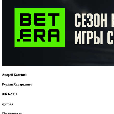
Андрей Капский
Руслан Хадаркевич
ФК БАТЭ
футбол
Поделиться: