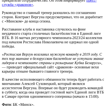
прекратили сотрудничество. Об этом информирует
пресс-
служба «драконов»
.
Руководство и главный тренер разошлись по соглашению
сторон. Контракт Вергуна предусматривал, что он доработает
с «Минском» до конца сезона.
Расставание клуба и наставника случилось на фоне
неудачного старта столичных баскетболистов в Единой лиге
ВТБ. В 16 матчах регулярного чемпионата-2023/24 коллектив
под началом Ростислава Николаевича не одержал ни одной
победы.
«Ростислав Вергун возглавил мужскую команду в 2019 году. С
тех пор минчане в белорусском баскетболе не уступали звание
лидеров в чемпионате страны и розыгрыше Кубка Беларуси»,
— приводит официальный сайт «драконов» основные вехи
карьеры отныне бывшего главного тренера.
В качестве исполняющего обязанности теперь будет работать с
минчанами Алексей Суховецкий, который являлся
ассистентом Вергуна. Впервые он будет руководить командой
в субботу, когда она проведет гостевой матч Единой лиги ВТБ
в Самаре против одноименного соперника (начало в 15:00).
Фото
: БК «Минск».