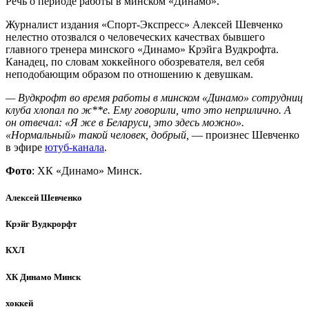
Речь о периоде работы в минском «Динамо».
Журналист издания «Спорт-Экспресс» Алексей Шевченко
нелестно отозвался о человеческих качествах бывшего
главного тренера минского «Динамо» Крэйга Вудкрофта.
Канадец, по словам хоккейного обозревателя, вел себя
неподобающим образом по отношению к девушкам.
— Вудкрофт во время работы в минском «Динамо» сотрудниц
клуба хлопал по ж**е. Ему говорили, что это неприлично. А
он отвечал: «Я же в Беларуси, это здесь можно».
«Нормальный» такой человек, добрый,
— произнес Шевченко
в эфире
ютуб-канала
.
Фото
: ХК «Динамо» Минск.
Алексей Шевченко
Крэйг Вудкрорфт
КХЛ
ХК Динамо Минск
хоккей