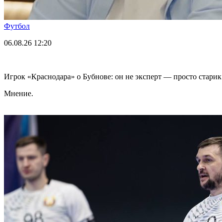
Футбол
06.08.26
12:20
Игрок «Краснодара» о Бубнове: он не эксперт — просто старик.
Мнение.