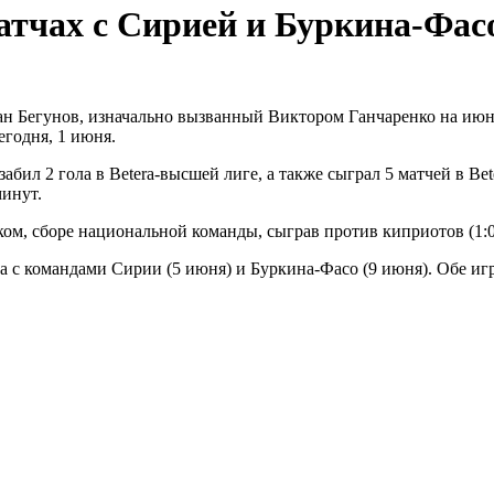
матчах с Сирией и Буркина-Фас
 Бегунов, изначально вызванный Виктором Ганчаренко на июньс
годня, 1 июня.
бил 2 гола в Betera-высшей лиге, а также сыграл 5 матчей в Bet
минут.
, сборе национальной команды, сыграв против киприотов (1:0) 
 с командами Сирии (5 июня) и Буркина-Фасо (9 июня). Обе иг