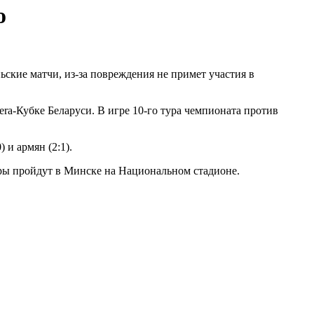
о
кие матчи, из-за повреждения не примет участия в
era-Кубке Беларуси. В игре 10-го тура чемпионата против
и армян (2:1).
ры пройдут в Минске на Национальном стадионе.