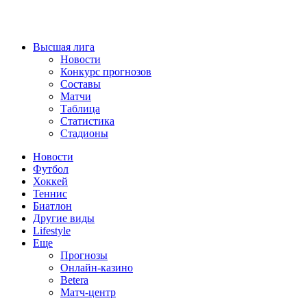
Высшая лига
Новости
Конкурс прогнозов
Составы
Матчи
Таблица
Статистика
Стадионы
Новости
Футбол
Хоккей
Теннис
Биатлон
Другие виды
Lifestyle
Еще
Прогнозы
Онлайн-казино
Betera
Матч-центр