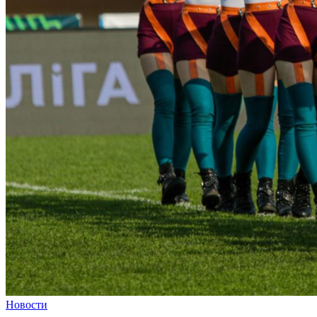
Новости