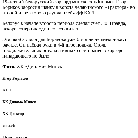
19-летний белорусский форвард минского «Динамо» Егор
Бориков забросил шайбу в ворота челябинского «Трактора» во
второй игре второго раунда плей-офф КХЛ.
Белорус в начале второго периода сделал счет 3:0. Правда,
вскоре соперник один гол отквитал.
Эта шайба стала для Борикова уже 6-й в нынешнем нокаут-
раунде. Он набрал очки в 4-й игре подряд. Столь
продолжительных результативных серий ранее в карьере
нападающего не было.
Фото
: ХК «Динамо» Минск.
Егор Бориков
КХЛ
ХК Динамо Минск
ХК Трактор
хоккей
Поделиться: