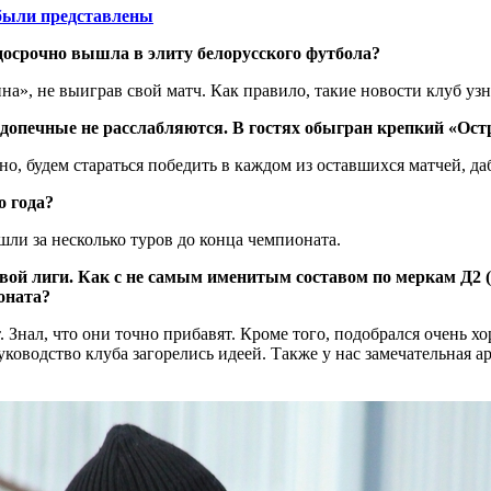
 были представлены
 досрочно вышла в элиту белорусского футбола?
», не выиграв свой матч. Как правило, такие новости клуб узна
опечные не расслабляются. В гостях обыгран крепкий «Остр
о, будем стараться победить в каждом из оставшихся матчей, да
о года?
шли за несколько туров до конца чемпионата.
ой лиги. Как с не самым именитым составом по меркам Д2 (13
оната?
. Знал, что они точно прибавят. Кроме того, подобрался очень х
ководство клуба загорелись идеей. Также у нас замечательная ар