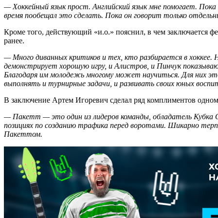
— Хоккейный язык прост. Английский язык мне помогает. Пока 
время пообещал это сделать. Пока он говорит только отдель
Кроме того, действующий «и.о.» пояснил, в чем заключается 
ранее.
— Много диванных критиков и тех, кто разбирается в хоккее
демонстрирует хорошую игру, и Алистров, и Пинчук показываю
Благодаря им молодежь многому может научиться. Для них это
выполнять и турнирные задачи, и развивать своих юных воспи
В заключение Артем Игоревич сделал ряд комплиментов одном
— Пакетт — это один из лидеров команды, обладатель Кубка 
позициях по созданию трафика перед воротами. Шикарно терпи
Пакеттом.