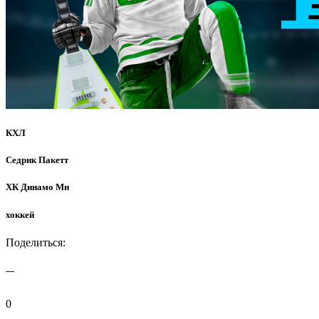
КХЛ
Седрик Пакетт
ХК Динамо Мн
хоккей
Поделиться:
0