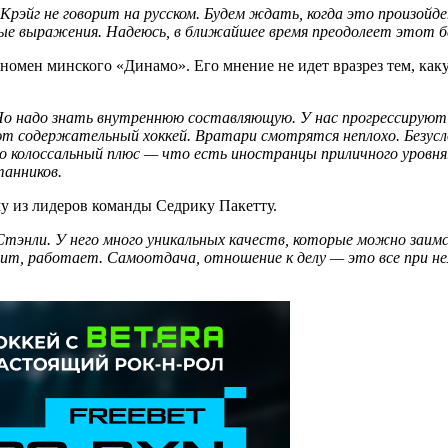
Крэйг не говорит на русском. Будем ждать, когда это произойд
ные выражения. Надеюсь, в ближайшее время преодолеет этот б
феномен минского «Динамо». Его мнение не идет вразрез тем, к
. Но надо знать внутреннюю составляющую. У нас прогрессирую
т содержательный хоккей. Вратари смотрятся неплохо. Безусло
 колоссальный плюс — что есть иностранцы приличного уровня.
танников.
у из лидеров команды Седрику Пакетту.
Стэнли. У него много уникальных качеств, которые можно заи
т, работает. Самоотдача, отношение к делу — это все при нем.