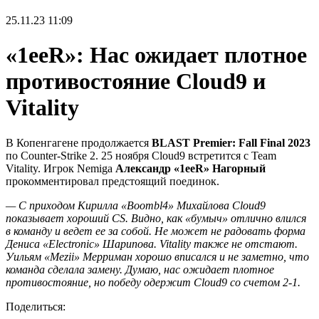
25.11.23
11:09
«1eeR»: Нас ожидает плотное
противостояние Cloud9 и
Vitality
В Копенгагене продолжается
BLAST Premier: Fall Final 2023
по Counter-Strike 2. 25 ноября Cloud9 встретится с Team
Vitality.
Игрок Nemiga
Александр «1eeR» Нагорный
прокомментировал предстоящий поединок.
— C приходом Кирилла «Boombl4» Михайлова
Cloud9
показывает хороший CS. Видно, как «бумыч» отлично влился
в команду и ведет ее за собой. Не может не радовать форма
Дениса «Electronic» Шарипова.
Vitality
также не отстают.
Уильям «Mezii⁠» Мерриман хорошо вписался и не заметно, что
команда сделала замену. Думаю, нас ожидает плотное
противостояние, но победу одержит Cloud9 со счетом 2-1.
Поделиться: