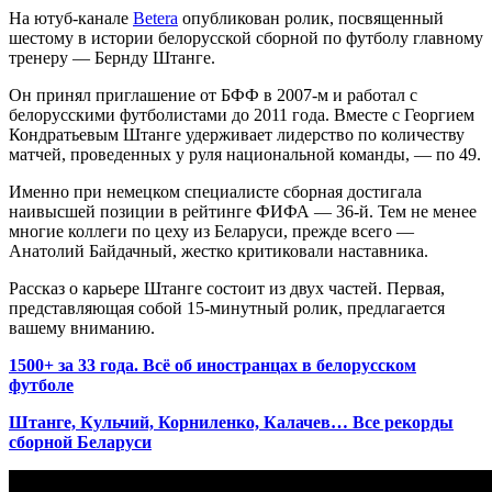
На ютуб-канале
Beterа
опубликован ролик, посвященный
шестому в истории белорусской сборной по футболу главному
тренеру — Бернду Штанге.
Он принял приглашение от БФФ в 2007-м и работал с
белорусскими футболистами до 2011 года. Вместе с Георгием
Кондратьевым Штанге удерживает лидерство по количеству
матчей, проведенных у руля национальной команды, — по 49.
Именно при немецком специалисте сборная достигала
наивысшей позиции в рейтинге ФИФА — 36-й. Тем не менее
многие коллеги по цеху из Беларуси, прежде всего —
Анатолий Байдачный, жестко критиковали наставника.
Рассказ о карьере Штанге состоит из двух частей. Первая,
представляющая собой 15-минутный ролик, предлагается
вашему вниманию.
1500+ за 33 года. Всё об иностранцах в белорусском
футболе
Штанге, Кульчий, Корниленко, Калачев… Все рекорды
сборной Беларуси