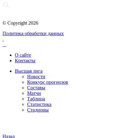
© Copyright 2026
Политика обработки данных
О сайте
Контакты
Высшая лига
Новости
Конкурс прогнозов
Составы
Матчи
Таблица
Статистика
Стадионы
Назад