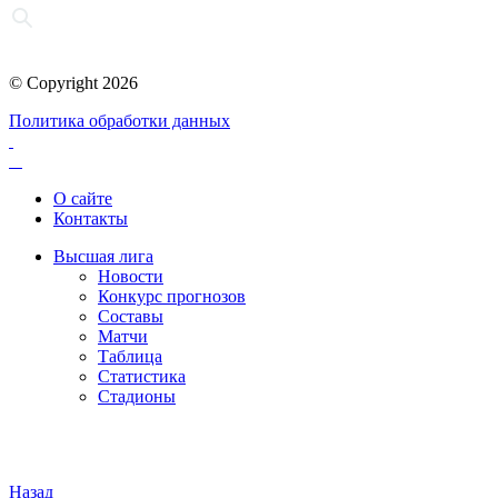
© Copyright 2026
Политика обработки данных
О сайте
Контакты
Высшая лига
Новости
Конкурс прогнозов
Составы
Матчи
Таблица
Статистика
Стадионы
Назад