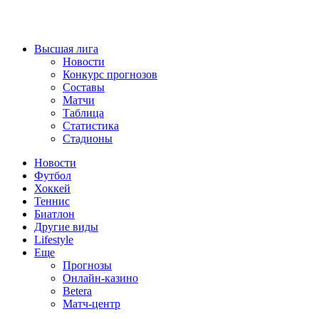
Высшая лига
Новости
Конкурс прогнозов
Составы
Матчи
Таблица
Статистика
Стадионы
Новости
Футбол
Хоккей
Теннис
Биатлон
Другие виды
Lifestyle
Еще
Прогнозы
Онлайн-казино
Betera
Матч-центр