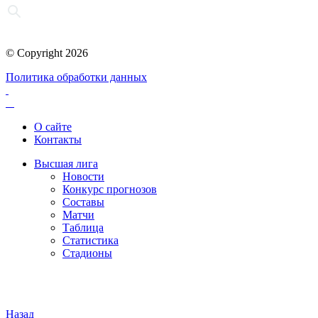
© Copyright 2026
Политика обработки данных
О сайте
Контакты
Высшая лига
Новости
Конкурс прогнозов
Составы
Матчи
Таблица
Статистика
Стадионы
Назад