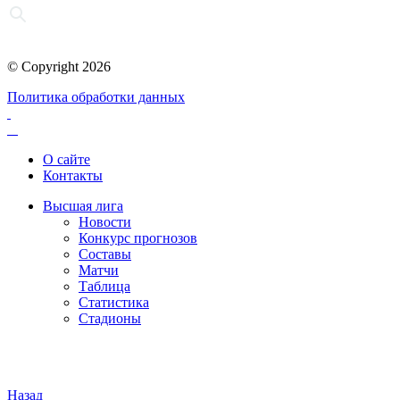
© Copyright 2026
Политика обработки данных
О сайте
Контакты
Высшая лига
Новости
Конкурс прогнозов
Составы
Матчи
Таблица
Статистика
Стадионы
Назад