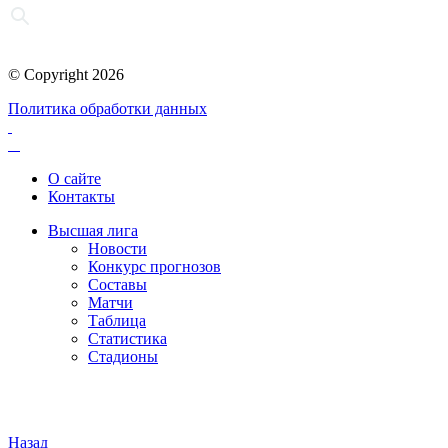
© Copyright 2026
Политика обработки данных
О сайте
Контакты
Высшая лига
Новости
Конкурс прогнозов
Составы
Матчи
Таблица
Статистика
Стадионы
Назад