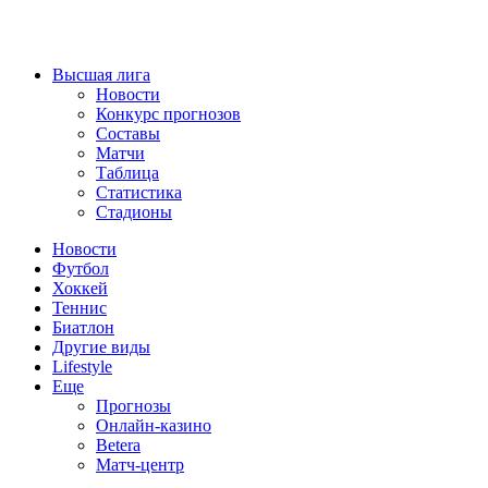
Высшая лига
Новости
Конкурс прогнозов
Составы
Матчи
Таблица
Статистика
Стадионы
Новости
Футбол
Хоккей
Теннис
Биатлон
Другие виды
Lifestyle
Еще
Прогнозы
Онлайн-казино
Betera
Матч-центр