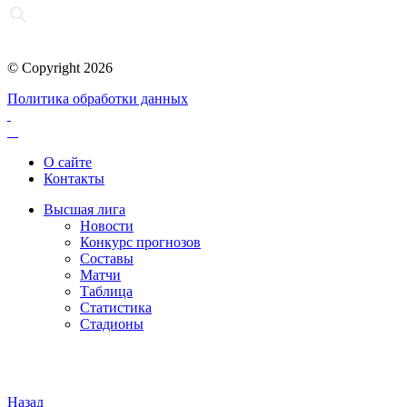
© Copyright 2026
Политика обработки данных
О сайте
Контакты
Высшая лига
Новости
Конкурс прогнозов
Составы
Матчи
Таблица
Статистика
Стадионы
Назад