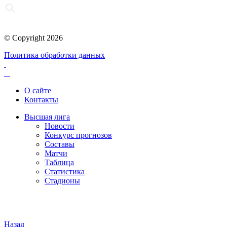
© Copyright 2026
Политика обработки данных
О сайте
Контакты
Высшая лига
Новости
Конкурс прогнозов
Составы
Матчи
Таблица
Статистика
Стадионы
Назад