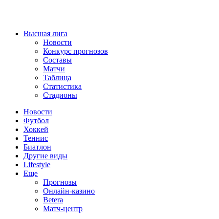
Высшая лига
Новости
Конкурс прогнозов
Составы
Матчи
Таблица
Статистика
Стадионы
Новости
Футбол
Хоккей
Теннис
Биатлон
Другие виды
Lifestyle
Еще
Прогнозы
Онлайн-казино
Betera
Матч-центр