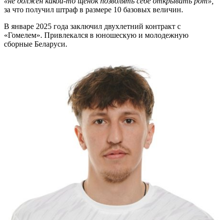
«не должен какой-то щенок позволять себе открывать рот»,
за что получил штраф в размере 10 базовых величин.
В январе 2025 года заключил двухлетний контракт с
«Гомелем». Привлекался в юношескую и молодежную
сборные Беларуси.