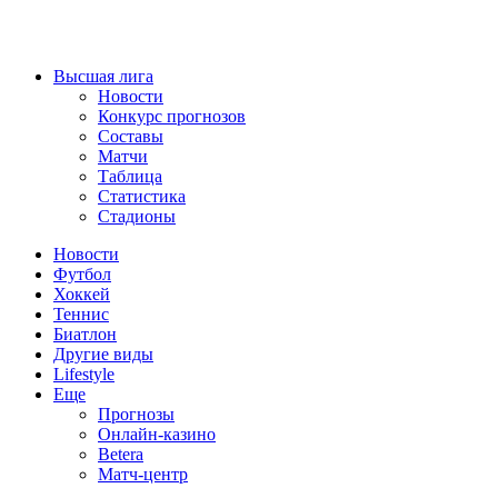
Высшая лига
Новости
Конкурс прогнозов
Составы
Матчи
Таблица
Статистика
Стадионы
Новости
Футбол
Хоккей
Теннис
Биатлон
Другие виды
Lifestyle
Еще
Прогнозы
Онлайн-казино
Betera
Матч-центр