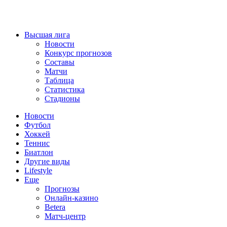
Высшая лига
Новости
Конкурс прогнозов
Составы
Матчи
Таблица
Статистика
Стадионы
Новости
Футбол
Хоккей
Теннис
Биатлон
Другие виды
Lifestyle
Еще
Прогнозы
Онлайн-казино
Betera
Матч-центр