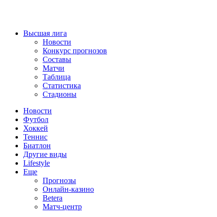
Высшая лига
Новости
Конкурс прогнозов
Составы
Матчи
Таблица
Статистика
Стадионы
Новости
Футбол
Хоккей
Теннис
Биатлон
Другие виды
Lifestyle
Еще
Прогнозы
Онлайн-казино
Betera
Матч-центр