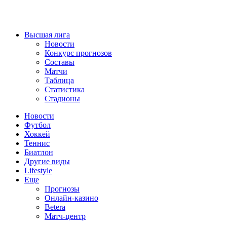
Высшая лига
Новости
Конкурс прогнозов
Составы
Матчи
Таблица
Статистика
Стадионы
Новости
Футбол
Хоккей
Теннис
Биатлон
Другие виды
Lifestyle
Еще
Прогнозы
Онлайн-казино
Betera
Матч-центр