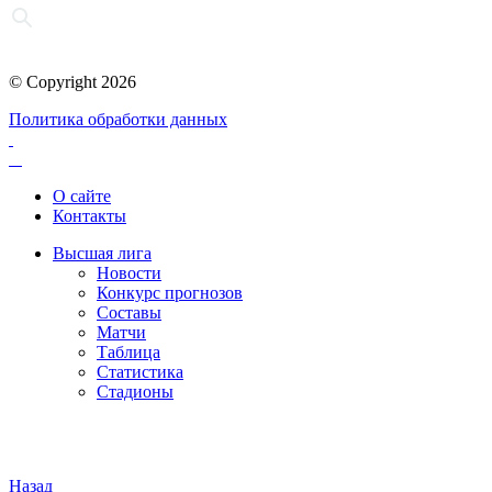
© Copyright 2026
Политика обработки данных
О сайте
Контакты
Высшая лига
Новости
Конкурс прогнозов
Составы
Матчи
Таблица
Статистика
Стадионы
Назад