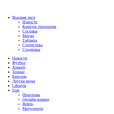
Высшая лига
Новости
Конкурс прогнозов
Составы
Матчи
Таблица
Статистика
Стадионы
Новости
Футбол
Хоккей
Теннис
Биатлон
Другие виды
Lifestyle
Еще
Прогнозы
Онлайн-казино
Betera
Матч-центр