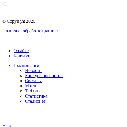
© Copyright 2026
Политика обработки данных
О сайте
Контакты
Высшая лига
Новости
Конкурс прогнозов
Составы
Матчи
Таблица
Статистика
Стадионы
Назад