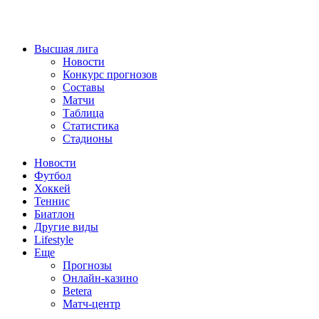
Высшая лига
Новости
Конкурс прогнозов
Составы
Матчи
Таблица
Статистика
Стадионы
Новости
Футбол
Хоккей
Теннис
Биатлон
Другие виды
Lifestyle
Еще
Прогнозы
Онлайн-казино
Betera
Матч-центр