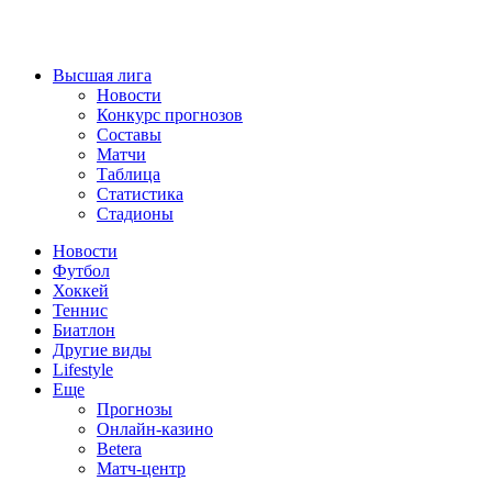
Высшая лига
Новости
Конкурс прогнозов
Составы
Матчи
Таблица
Статистика
Стадионы
Новости
Футбол
Хоккей
Теннис
Биатлон
Другие виды
Lifestyle
Еще
Прогнозы
Онлайн-казино
Betera
Матч-центр