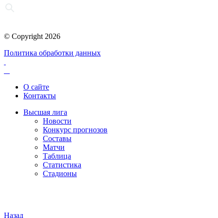
© Copyright 2026
Политика обработки данных
О сайте
Контакты
Высшая лига
Новости
Конкурс прогнозов
Составы
Матчи
Таблица
Статистика
Стадионы
Назад