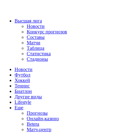
Высшая лига
Новости
Конкурс прогнозов
Составы
Матчи
Таблица
Статистика
Стадионы
Новости
Футбол
Хоккей
Теннис
Биатлон
Другие виды
Lifestyle
Еще
Прогнозы
Онлайн-казино
Betera
Матч-центр