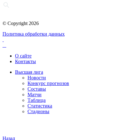
© Copyright 2026
Политика обработки данных
О сайте
Контакты
Высшая лига
Новости
Конкурс прогнозов
Составы
Матчи
Таблица
Статистика
Стадионы
Назад