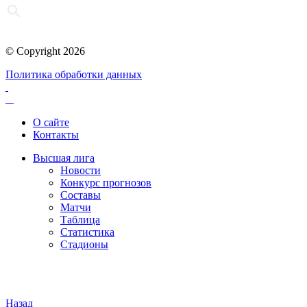
© Copyright 2026
Политика обработки данных
О сайте
Контакты
Высшая лига
Новости
Конкурс прогнозов
Составы
Матчи
Таблица
Статистика
Стадионы
Назад