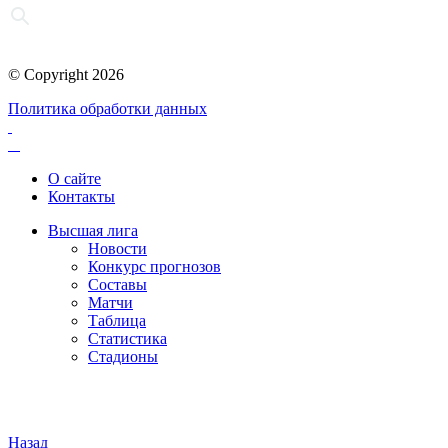
© Copyright 2026
Политика обработки данных
О сайте
Контакты
Высшая лига
Новости
Конкурс прогнозов
Составы
Матчи
Таблица
Статистика
Стадионы
Назад