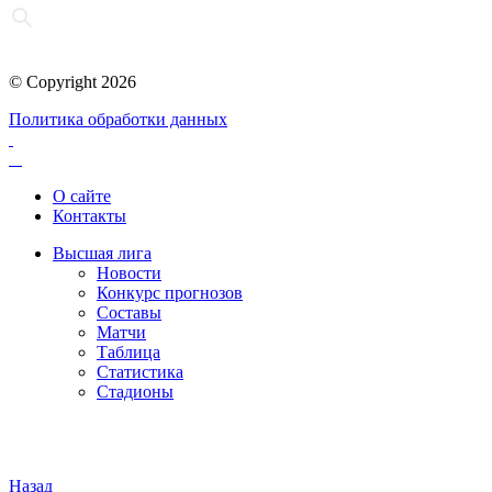
© Copyright 2026
Политика обработки данных
О сайте
Контакты
Высшая лига
Новости
Конкурс прогнозов
Составы
Матчи
Таблица
Статистика
Стадионы
Назад