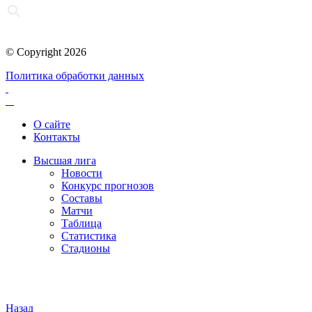
© Copyright 2026
Политика обработки данных
О сайте
Контакты
Высшая лига
Новости
Конкурс прогнозов
Составы
Матчи
Таблица
Статистика
Стадионы
Назад