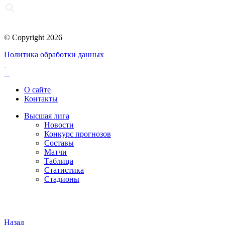
© Copyright 2026
Политика обработки данных
О сайте
Контакты
Высшая лига
Новости
Конкурс прогнозов
Составы
Матчи
Таблица
Статистика
Стадионы
Назад