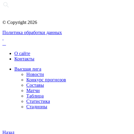
© Copyright 2026
Политика обработки данных
О сайте
Контакты
Высшая лига
Новости
Конкурс прогнозов
Составы
Матчи
Таблица
Статистика
Стадионы
Назад