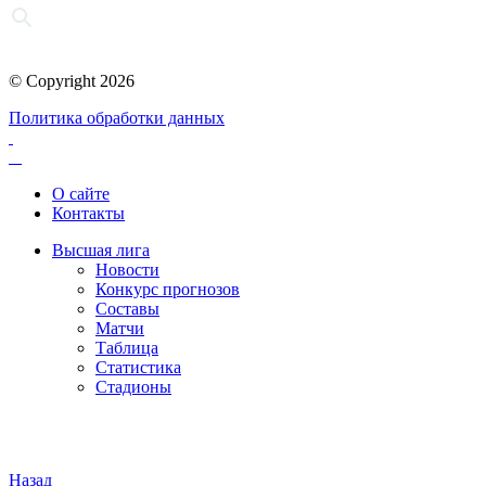
© Copyright 2026
Политика обработки данных
О сайте
Контакты
Высшая лига
Новости
Конкурс прогнозов
Составы
Матчи
Таблица
Статистика
Стадионы
Назад