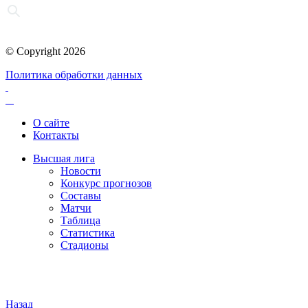
© Copyright 2026
Политика обработки данных
О сайте
Контакты
Высшая лига
Новости
Конкурс прогнозов
Составы
Матчи
Таблица
Статистика
Стадионы
Назад