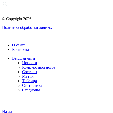
© Copyright 2026
Политика обработки данных
О сайте
Контакты
Высшая лига
Новости
Конкурс прогнозов
Составы
Матчи
Таблица
Статистика
Стадионы
Назад