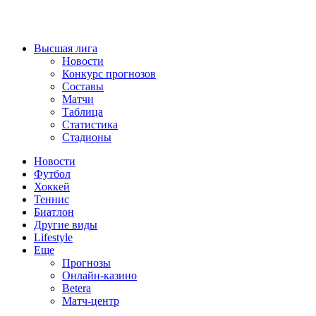
Высшая лига
Новости
Конкурс прогнозов
Составы
Матчи
Таблица
Статистика
Стадионы
Новости
Футбол
Хоккей
Теннис
Биатлон
Другие виды
Lifestyle
Еще
Прогнозы
Онлайн-казино
Betera
Матч-центр